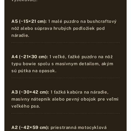
A5 (~15×21 cm):
1 malé puzdro na bushcraftový
nôž alebo súprava hrubých podložiek pod
náradie.
A4 (~21×30 cm):
1 veľké, ťažké puzdro na nôž
typu bowie spolu s masívnym detailom, akým
sú pútka na opasok.
A3 (~30×42 cm):
1 ťažká kabúra na náradie,
masívny nátepník alebo pevný obojok pre veľmi
veľkého psa.
A2 (~42×59 cm):
priestranná motocyklová