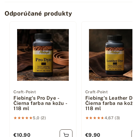
Odporúčané produkty
Dodávateľ:
Craft-Point
Dodávateľ:
Craft-Point
Fiebing's Pro Dye -
Fiebing's Leather Dye
Čierna farba na kožu -
Čierna farba na kožu 
118 ml
118 ml
★★★★★
★★★★★
5,0 (2)
★★★★★
★★★★★
4,67 (3)
€10,90
€9,90
Bežná cena
Bežná cena