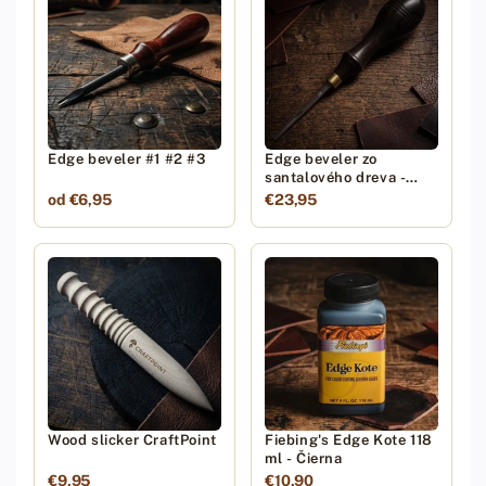
Edge beveler #1 #2 #3
Edge beveler zo
santalového dreva -
#1,2,3,4,5
od €6,95
€23,95
Wood slicker CraftPoint
Fiebing's Edge Kote 118
ml - Čierna
€9,95
€10,90