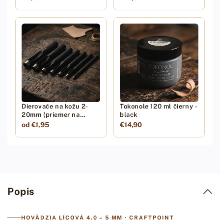
Dierovače na kožu 2-
Tokonole 120 ml čierny -
20mm (priemer na
black
výber)
od €1,95
€14,90
Popis
HOVÄDZIA LÍCOVÁ 4.0 – 5 MM · CRAFTPOINT