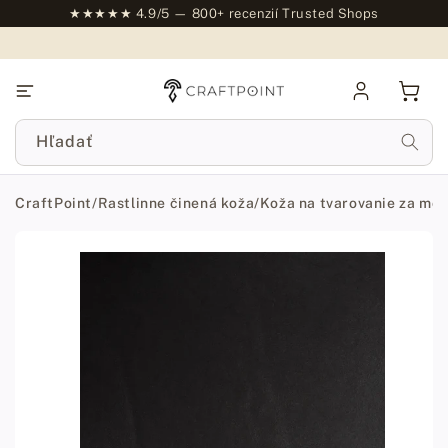
na
★★★★★ 4.9/5 — 800+ recenzií Trusted Shops
obsah
Prihlásiť
Košík
sa
Hľadať
CraftPoint
/
Rastlinne činená koža
/
Koža na tvarovanie za mok
Prejsť na
informácie
o
produkte