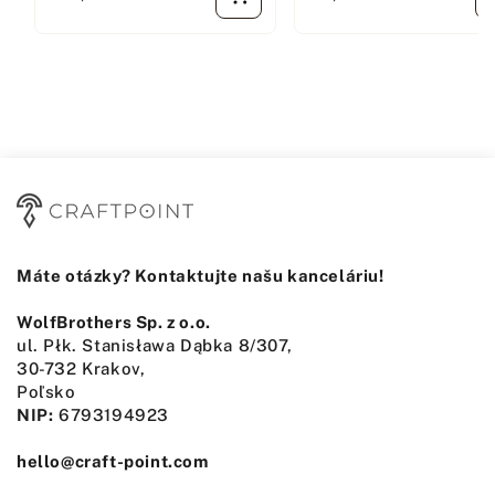
Máte otázky? Kontaktujte našu kanceláriu!
WolfBrothers Sp. z o.o.
ul. Płk. Stanisława Dąbka 8/307,
30-732 Krakov,
Poľsko
NIP:
6793194923
hello@craft-point.com