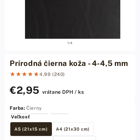
Otvoriť
Otvor
z
1
/
4
médiá
médi
1
2
v
v
modálnom
modá
Prírodná čierna koža - 4-4,5 mm
okne
okne
★★★★★
★★★★★
4,99 (240)
€2,95
Bežná
vrátane DPH / ks
cena
Farba:
Čierny
Veľkosť
A5 (21x15 cm)
A4 (21x30 cm)