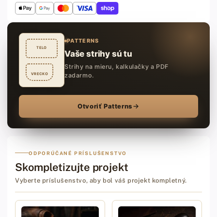
PATTERNS
TELO
Vaše strihy sú tu
Strihy na mieru, kalkulačky a PDF
VRECKO
zadarmo.
Otvoriť Patterns
ODPORÚČANÉ PRÍSLUŠENSTVO
Skompletizujte projekt
Vyberte príslušenstvo, aby bol váš projekt kompletný.