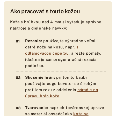
Ako pracovať s touto kožou
Koža s hrúbkou nad 4 mm si vyžaduje správne
nástroje a dielenské návyky:
Rezanie:
používajte výhradne veľmi
ostré nože na kožu, napr.
s
odlamovacou čepeľou
, a režte pomaly,
ideálna je samoregeneračná rezacia
podložka.
Skosenie hrán:
pri tomto kalibri
používajte edge beveler so širokým
profilom rezu z oddelenia
náradie na
úpravu hrán kože
.
Tvarovanie:
napriek továrenskej úprave
sa materiál osvedčí ako
koža na