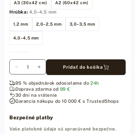
A3 (30x42 cm)
A2 (60x42 cm)
Hrúbka:
4,0–4,5 mm
1,2 mm
2,0–2,5 mm
3,0–3,5 mm
4,0–4,5 mm
Množstvo
Pridať do košíka
Znížiť
Zvýšiť
množstvo
množstvo
pre
pre
95 % objednávok odosielame do
24h
Prírodná
Prírodná
Doprava zdarma od
99 €
čierna
čierna
30 dní na vrátenie
koža
koža
Garancia nákupu do 10 000 € s TrustedShops
-
-
4-
4-
Bezpečné platby
4,5
4,5
mm
mm
Vaše platobné údaje sú spracúvané bezpečne.