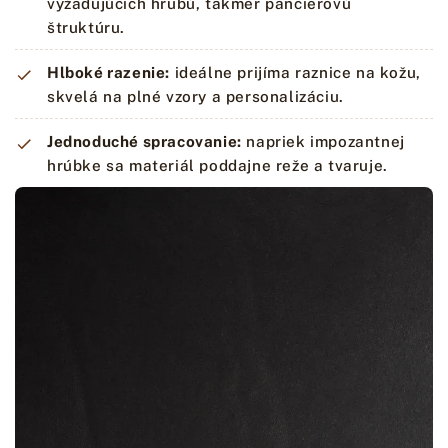
vyžadujúcich hrubú, takmer pancierovú
štruktúru.
Hlboké razenie:
ideálne prijíma raznice na kožu,
skvelá na plné vzory a personalizáciu.
Jednoduché spracovanie:
napriek impozantnej
hrúbke sa materiál poddajne reže a tvaruje.