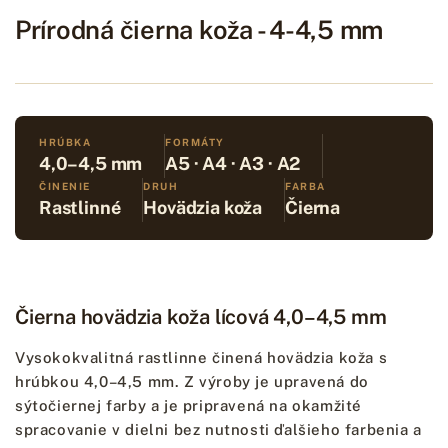
Prírodná čierna koža - 4-4,5 mm
HRÚBKA
FORMÁTY
4,0–4,5 mm
A5 · A4 · A3 · A2
ČINENIE
DRUH
FARBA
Rastlinné
Hovädzia koža
Čierna
Čierna hovädzia koža lícová 4,0–4,5 mm
Vysokokvalitná rastlinne činená hovädzia koža s
hrúbkou 4,0–4,5 mm. Z výroby je upravená do
sýtočiernej farby a je pripravená na okamžité
spracovanie v dielni bez nutnosti ďalšieho farbenia a