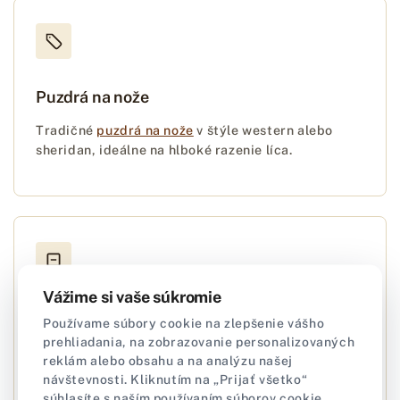
Puzdrá na nože
Tradičné
puzdrá na nože
v štýle western alebo
sheridan, ideálne na hlboké razenie líca.
Vážime si vaše súkromie
Kabúry a puzdrá EDC
Používame súbory cookie na zlepšenie vášho
prehliadania, na zobrazovanie personalizovaných
Tuhé
kabúry
na náradie a taktické puzdrá,
reklám alebo obsahu a na analýzu našej
pripravené na okamžité použitie a tvarovanie.
návštevnosti. Kliknutím na „Prijať všetko“
súhlasíte s naším používaním súborov cookie.