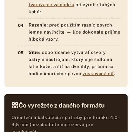
tvarovanie za mokra
pri výrobe tuhých
kabúr.
Razenie:
pred použitím razníc povrch
jemne navlhčite — líce dokonale prijíma
hlboké vzory.
Šitie:
odporúčame vytvárať otvory
ostrým nástrojom, ktorým je šidlo na
šitie kože, a šiť na dve ihly, pričom sa
hodí mimoriadne pevná
voskovaná niť
.
Čo vyrežete z daného formátu
Orientačná kalkulácia spotreby pre hrúbku 4,0–
4,5 mm (nezabudnite na rezervu pre
vysekávač):