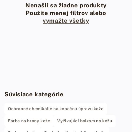
Nenašli sa žiadne produkty
Použite menej filtrov alebo
vymažte všetky
Súvisiace kategórie
Ochranné chemikálie na konečnú úpravu kože
Farba na hrany kože
Vyživujúci balzam na kožu