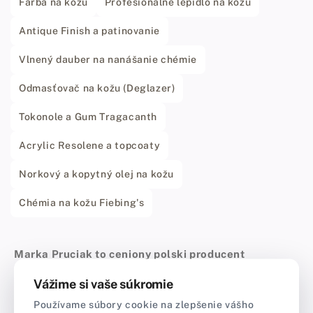
Farba na kožu
Profesionálne lepidlo na kožu
Antique Finish a patinovanie
Vlnený dauber na nanášanie chémie
Odmasťovač na kožu (Deglazer)
Tokonole a Gum Tragacanth
Acrylic Resolene a topcoaty
Norkový a kopytný olej na kožu
Chémia na kožu Fiebing's
Marka Pruciak to ceniony polski producent
autorskich wosków i preparatów konserwujących,
Vážime si vaše súkromie
stworzonych z myślą o kompleksowym
Používame súbory cookie na zlepšenie vášho
zabezpieczaniu wyrobów skórzanych oraz