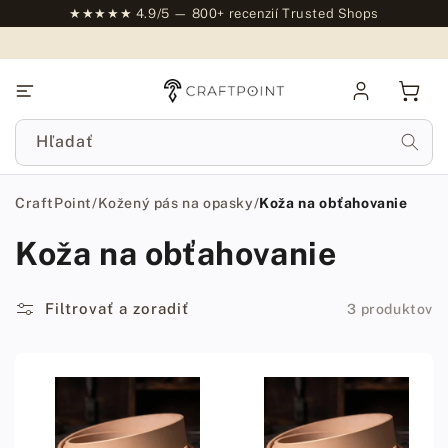
na
★★★★★ 4.9/5 — 800+ recenzií Trusted Shops
obsah
Prihlásiť
Košík
sa
Hľadať
CraftPoint
/
Kožený pás na opasky
/
Koža na obťahovanie
Koža na obťahovanie
Filtrovať a zoradiť
3 produktov