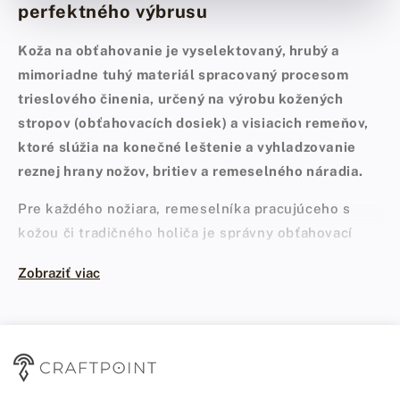
perfektného výbrusu
Koža na obťahovanie je vyselektovaný, hrubý a
mimoriadne tuhý materiál spracovaný procesom
trieslového činenia, určený na výrobu kožených
stropov (obťahovacích dosiek) a visiacich remeňov,
ktoré slúžia na konečné leštenie a vyhladzovanie
reznej hrany nožov, britiev a remeselného náradia.
Pre každého nožiara, remeselníka pracujúceho s
kožou či tradičného holiča je správny obťahovací
remeň na leštenie ostria rovnako dôležitým
Zobraziť viac
nástrojom ako samotné ostriace kamene. Aj tá
najkvalitnejšia oceľ má po zídení z najjemnejšieho
kameňa na reznej hrane mikroskopickú „ihlu“
(ostrap). Práve
koža na ostrenie nožov
zodpovedá za
jej odstránenie, vytiahnutie hrany do takzvaného