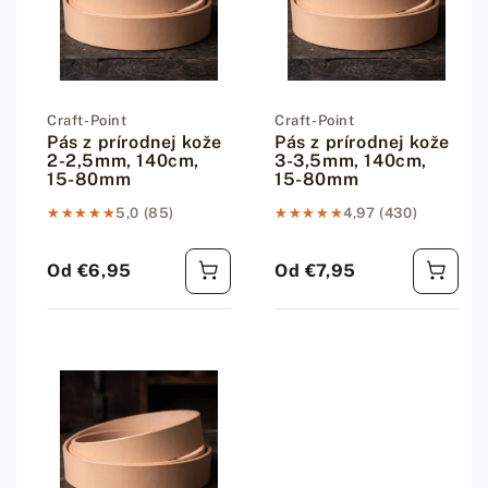
Dodávateľ:
Craft-Point
Dodávateľ:
Craft-Point
Pás z prírodnej kože
Pás z prírodnej kože
2-2,5mm, 140cm,
3-3,5mm, 140cm,
15-80mm
15-80mm
★★★★★
★★★★★
5,0 (85)
★★★★★
★★★★★
4,97 (430)
Od €6,95
Od €7,95
Bežná cena
Bežná cena