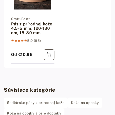
Dodávateľ:
Craft-Point
Pás z prírodnej kože
4,5-5 mm, 120-130
cm, 15-80 mm
★★★★★
★★★★★
5,0 (85)
Od €10,95
Bežná cena
Súvisiace kategórie
Sedlárske pásy z prírodnej kože
Koža na opasky
Koža na obojky a psie doplnky