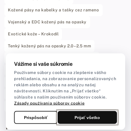
Kožené pásy na kabelky a tašky cez rameno
Vojenský a EDC kožený pás na opasky
Exotické kože – Krokodíl
Tenký kožený pás na opasky 2.0–2.5 mm
Stredný kožený pás na opasky 3.0–3.5 mm
Vážime si vaše súkromie
Hrubý kožený pás na opasky 4.0–5.0 mm
Používame súbory cookie na zlepšenie vášho
prehliadania, na zobrazovanie personalizovaných
Kožený pás na opasky Maya
reklám alebo obsahu a na analýzu našej
návštevnosti. Kliknutím na „Prijať všetko“
Prírodný kožený pás na opasky
súhlasíte s naším používaním súborov cookie.
Zásady používania súborov cookie
Hnedý kožený pás na opasky
Prispôsobiť
Prijať všetko
Koža na obťahovacie remene – základ