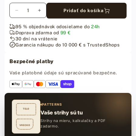
Množstvo
Pridať do košíka
Znížiť
Zvýšiť
množstvo
množstvo
pre
pre
95 % objednávok odosielame do
24h
Tokonole
Tokonole
Doprava zdarma od
99 €
120
120
30 dní na vrátenie
ml
ml
Garancia nákupu do 10 000 € s TrustedShops
Bezpečné platby
Vaše platobné údaje sú spracúvané bezpečne.
PATTERNS
TELO
Vaše strihy sú tu
Strihy na mieru, kalkulačky a PDF
VRECKO
zadarmo.