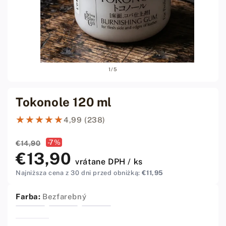
Otvoriť
Otvor
z
1
/
5
médiá
médi
1
2
v
v
modálnom
modá
Tokonole 120 ml
okne
okne
★★★★★
★★★★★
4,99 (238)
Akciová
-7%
Bežná
€14,90
cena
cena
€13,90
vrátane DPH / ks
Najniższa cena z 30 dni przed obniżką:
€11,95
Farba:
Bezfarebný