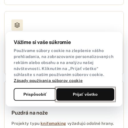
Vážime si vaše súkromie
Vyhladzovanie rubu kože
Používame súbory cookie na zlepšenie vášho
Vtieranie do rubu kože zabraňuje jej plstnateniu.
prehliadania, na zobrazovanie personalizovaných
Vynikajúca alternatíva pre
tragantovú gumu
.
reklám alebo obsahu a na analýzu našej
návštevnosti. Kliknutím na „Prijať všetko“
súhlasíte s naším používaním súborov cookie.
Zásady používania súborov cookie
Prispôsobiť
Prijať všetko
Puzdrá na nože
Projekty typu
knifemaking
vyžadujú odolné hrany.