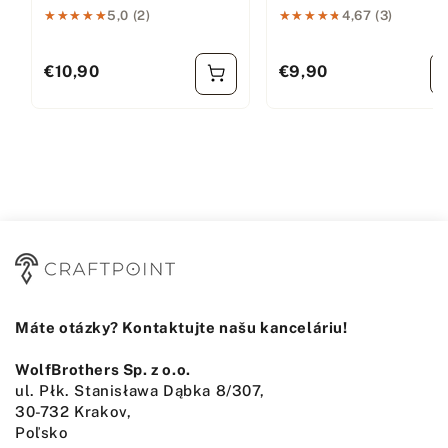
★★★★★
★★★★★
5,0 (2)
★★★★★
★★★★★
4,67 (3)
€10,90
€9,90
Bežná cena
Bežná cena
Máte otázky? Kontaktujte našu kanceláriu!
WolfBrothers Sp. z o.o.
ul. Płk. Stanisława Dąbka 8/307,
30-732 Krakov,
Poľsko