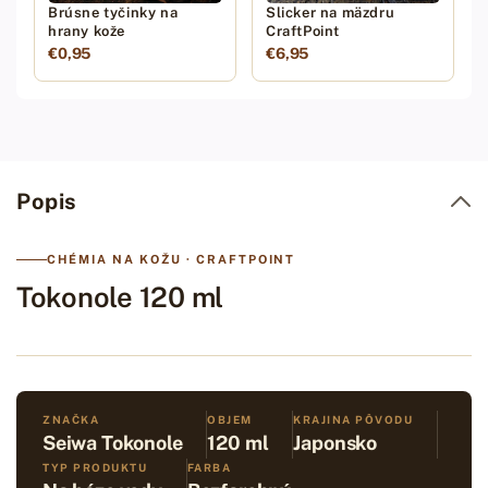
Brúsne tyčinky na
Slicker na mäzdru
hrany kože
CraftPoint
€0,95
€6,95
Popis
CHÉMIA NA KOŽU · CRAFTPOINT
Tokonole 120 ml
ZNAČKA
OBJEM
KRAJINA PÔVODU
Seiwa Tokonole
120 ml
Japonsko
TYP PRODUKTU
FARBA