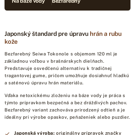
Na báze vody
Bezfarebný
Japonský štandard pre úpravu
hrán a rubu
kože
Bezfarebný Seiwa Tokonole s objemom 120 ml je
základnou voľbou v brašnárskych dielňach.
Predstavuje osvedčenú alternatívu k tradičnej
tragantovej gume, pričom umožňuje dosiahnuť hladkú
a saténovú úpravu hrán materiálu.
Vďaka netoxickému zloženiu na báze vody je práca s
týmto prípravkom bezpečná a bez dráždivých pachov.
Bezfarebný variant zachováva prirodzený odtieň a je
ideálny pri výrobe opaskov, peňaženiek alebo puzdier.
Japonská výroba:
originálny prípravok značky