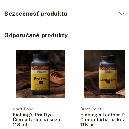
Bezpečnosť produktu
Odporúčané produkty
Dodávateľ:
Craft-Point
Dodávateľ:
Craft-Point
Fiebing's Pro Dye -
Fiebing's Leather Dye
Čierna farba na kožu -
Čierna farba na kožu 
118 ml
118 ml