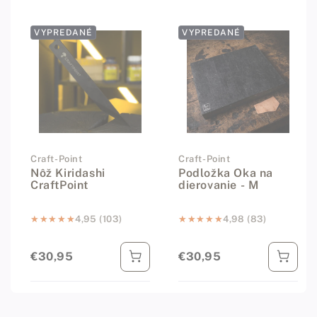
VYPREDANÉ
VYPREDANÉ
Dodávateľ:
Craft-Point
Dodávateľ:
Craft-Point
Nôž Kiridashi
Podložka Oka na
CraftPoint
dierovanie - M
★★★★★
★★★★★
4,95 (103)
★★★★★
★★★★★
4,98 (83)
€30,95
€30,95
Bežná cena
Bežná cena