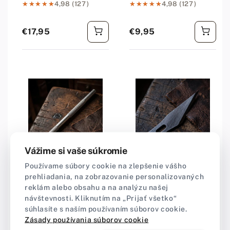
★★★★★
★★★★★
4,98 (127)
★★★★★
★★★★★
4,98 (127)
€17,95
€9,95
Bežná cena
Bežná cena
Vážime si vaše súkromie
Používame súbory cookie na zlepšenie vášho
Dodávateľ:
Craft-Point
Dodávateľ:
Craft-Point
prehliadania, na zobrazovanie personalizovaných
Skalpel na precíznu
Náhradná čepeľ do
reklám alebo obsahu a na analýzu našej
prácu s kožou
skalpela
návštevnosti. Kliknutím na „Prijať všetko“
súhlasíte s naším používaním súborov cookie.
★★★★★
★★★★★
5,0 (1)
★★★★★
★★★★★
5,0 (1)
Zásady používania súborov cookie