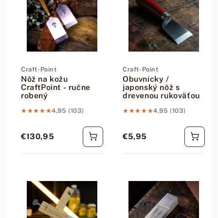
Dodávateľ:
Craft-Point
Dodávateľ:
Craft-Point
Nôž na kožu
Obuvnícky /
CraftPoint - ručne
japonský nôž s
robený
drevenou rukoväťou
★★★★★
★★★★★
4,95 (103)
★★★★★
★★★★★
4,95 (103)
€130,95
€5,95
Bežná cena
Bežná cena