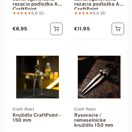
rezacia podložka A3
rezacia podložka A2
CraftPoint
CraftPoint
★★★★★
★★★★★
5,0 (2)
★★★★★
★★★★★
5,0 (2)
€8,95
€11,95
Bežná cena
Bežná cena
Dodávateľ:
Craft-Point
Dodávateľ:
Craft-Point
Kružidlo CraftPoint -
Rysovacie /
150 mm
remeselnícke
kružidlo 150 mm