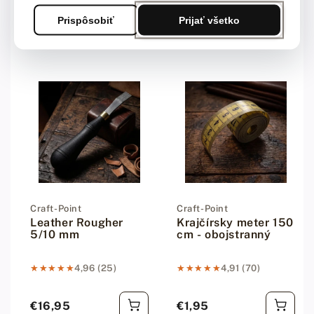
€4,95
€0,95
Bežná cena
Bežná cena
Prispôsobiť
Prijať všetko
Dodávateľ:
Craft-Point
Dodávateľ:
Craft-Point
Leather Rougher
Krajčírsky meter 150
5/10 mm
cm - obojstranný
★★★★★
★★★★★
4,96 (25)
★★★★★
★★★★★
4,91 (70)
€16,95
€1,95
Bežná cena
Bežná cena