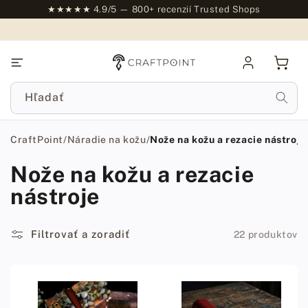
na
★★★★★ 4.9/5 — 800+ recenzií Trusted Shops
obsah
Prihlásiť
Košík
sa
Hľadať
CraftPoint
/
Náradie na kožu
/
Nože na kožu a rezacie nástroje
Nože na kožu a rezacie
nástroje
Filtrovať a zoradiť
22 produktov