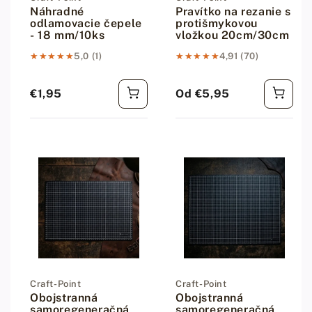
Náhradné
Pravítko na rezanie s
odlamovacie čepele
protišmykovou
- 18 mm/10ks
vložkou 20cm/30cm
★★★★★
★★★★★
5,0 (1)
★★★★★
★★★★★
4,91 (70)
€1,95
Od €5,95
Bežná cena
Bežná cena
Dodávateľ:
Craft-Point
Dodávateľ:
Craft-Point
Obojstranná
Obojstranná
samoregeneračná
samoregeneračná