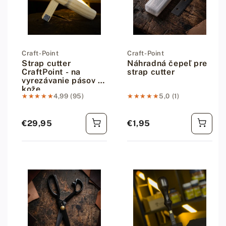
Dodávateľ:
Craft-Point
Dodávateľ:
Craft-Point
Strap cutter
Náhradná čepeľ pre
CraftPoint - na
strap cutter
vyrezávanie pásov z
kože
★★★★★
★★★★★
4,99 (95)
★★★★★
★★★★★
5,0 (1)
€29,95
€1,95
Bežná cena
Bežná cena