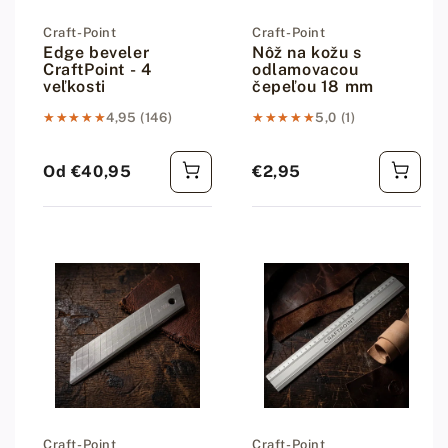
Dodávateľ:
Craft-Point
Dodávateľ:
Craft-Point
Edge beveler
Nôž na kožu s
CraftPoint - 4
odlamovacou
veľkosti
čepeľou 18 mm
★★★★★
★★★★★
4,95 (146)
★★★★★
★★★★★
5,0 (1)
Od €40,95
€2,95
Bežná cena
Bežná cena
Dodávateľ:
Craft-Point
Dodávateľ:
Craft-Point