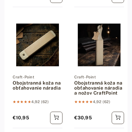
Dodávateľ:
Craft-Point
Dodávateľ:
Craft-Point
Obojstranná koža na
Obojstranná koža na
obťahovanie náradia
obťahovanie náradia
a nožov CraftPoint
★★★★★
★★★★★
4,92 (62)
★★★★★
★★★★★
4,92 (62)
€10,95
€30,95
Bežná cena
Bežná cena