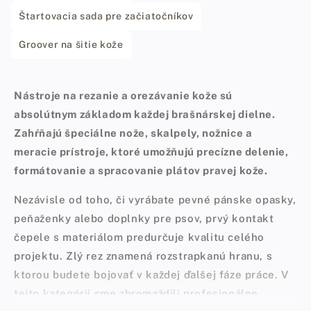
Štartovacia sada pre začiatočníkov
Groover na šitie kože
Nástroje na rezanie a orezávanie kože sú
absolútnym základom každej brašnárskej dielne.
Zahŕňajú špeciálne nože, skalpely, nožnice a
meracie prístroje, ktoré umožňujú precízne delenie,
formátovanie a spracovanie plátov pravej kože.
Nezávisle od toho, či vyrábate pevné pánske opasky,
peňaženky alebo doplnky pre psov, prvý kontakt
čepele s materiálom predurčuje kvalitu celého
projektu. Zlý rez znamená rozstrapkanú hranu, s
ktorou budete bojovať v každej ďalšej fáze práce. V
tejto kategórii sme zhromaždili profesionálne