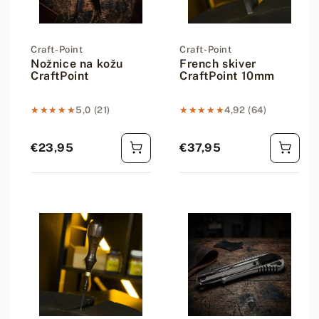
Dodávateľ:
Craft-Point
Dodávateľ:
Craft-Point
Nožnice na kožu
French skiver
CraftPoint
CraftPoint 10mm
★★★★★
★★★★★
5,0 (21)
★★★★★
★★★★★
4,92 (64)
€23,95
€37,95
Bežná cena
Bežná cena