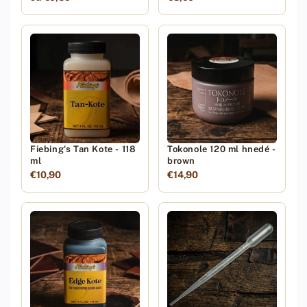
Fiebing's Tan Kote - 118
Tokonole 120 ml hnedé -
ml
brown
€10,90
€14,90