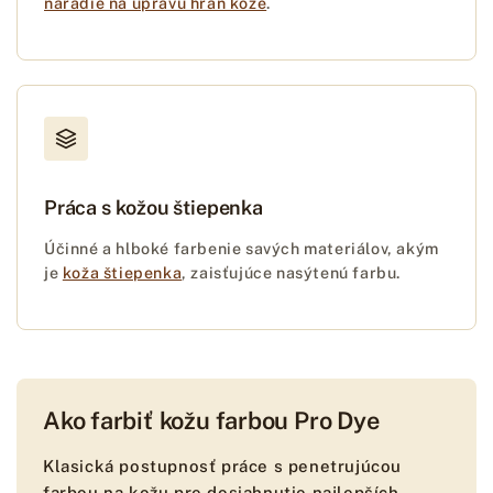
náradie na úpravu hrán kože
.
Práca s kožou štiepenka
Účinné a hlboké farbenie savých materiálov, akým
je
koža štiepenka
, zaisťujúce nasýtenú farbu.
Ako farbiť kožu farbou Pro Dye
Klasická postupnosť práce s penetrujúcou
farbou na kožu pre dosiahnutie najlepších