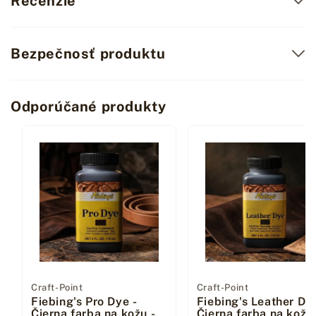
Recenzie
Bezpečnosť produktu
Odporúčané produkty
Dodávateľ:
Craft-Point
Dodávateľ:
Craft-Point
Fiebing's Pro Dye -
Fiebing's Leather Dye
Čierna farba na kožu -
Čierna farba na kožu 