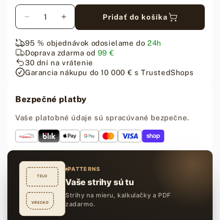
Množstvo
Pridať do košíka
Znížiť
Zvýšiť
množstvo
množstvo
pre
pre
95 % objednávok odosielame do
24h
Fiebing&#39;s
Fiebing&#39;s
Doprava zdarma od
99 €
Pro
Pro
30 dní na vrátenie
Dye
Dye
Garancia nákupu do 10 000 € s TrustedShops
-
-
Show
Show
Bezpečné platby
Brown
Brown
farba
farba
Vaše platobné údaje sú spracúvané bezpečne.
na
na
kožu
kožu
-
-
118
118
ml
ml
PATTERNS
TELO
Vaše strihy sú tu
Strihy na mieru, kalkulačky a PDF
VRECKO
zadarmo.