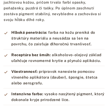
juchtovou kožou, pričom trvalo farbí opasky,
peňaženky, puzdrá či tašky. Po úplnom zaschnutí
zostáva pigment stabilný, nevybledne a zachováva si
svoju hĺbku dlhé roky.
Hlboká penetrácia:
farba na kožu preniká do
štruktúry materiálu a neusádza sa len na
povrchu, čo zaisťuje dlhoročnú trvanlivosť.
Receptúra bez šmúh:
alkoholovo-olejový základ
uľahčuje rovnomerné krytie a plynulú aplikáciu.
Všestrannosť:
prípravok nanesiete pomocou
vlneného aplikátora (dauber), špongie, štetca
alebo aerografu.
Intenzívna farba:
vysoko nasýtený pigment, ktorý
dokonale kryje prirodzené líce.