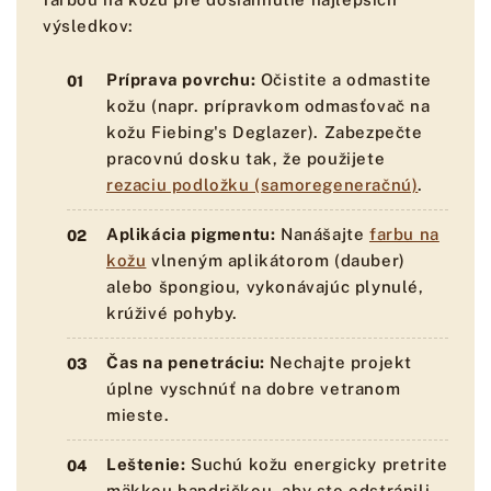
výsledkov:
Príprava povrchu:
Očistite a odmastite
kožu (napr. prípravkom odmasťovač na
kožu Fiebing's Deglazer). Zabezpečte
pracovnú dosku tak, že použijete
rezaciu podložku (samoregeneračnú)
.
Aplikácia pigmentu:
Nanášajte
farbu na
kožu
vlneným aplikátorom (dauber)
alebo špongiou, vykonávajúc plynulé,
krúživé pohyby.
Čas na penetráciu:
Nechajte projekt
úplne vyschnúť na dobre vetranom
mieste.
Leštenie:
Suchú kožu energicky pretrite
mäkkou handričkou, aby ste odstránili