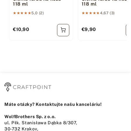
118 ml
118 ml
★★★★★
★★★★★
5,0 (2)
★★★★★
★★★★★
4,67 (3)
€10,90
€9,90
Bežná cena
Bežná cena
Máte otázky? Kontaktujte našu kanceláriu!
WolfBrothers Sp. z o.o.
ul. Płk. Stanisława Dąbka 8/307,
30-732 Krakov,