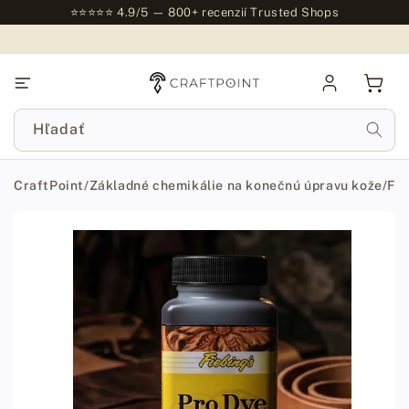
na
⭐⭐⭐⭐⭐ 4.9/5 — 800+ recenzií Trusted Shops
obsah
Prihlásiť
Košík
sa
Hľadať
CraftPoint
/
Základné chemikálie na konečnú úpravu kože
/
Far
Prejsť na
informácie
o
produkte