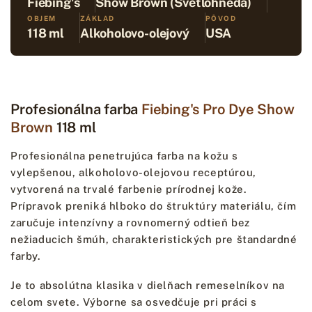
Fiebing's
Show Brown (Svetlohnedá)
OBJEM
ZÁKLAD
PÔVOD
118 ml
Alkoholovo-olejový
USA
Profesionálna farba
Fiebing's Pro Dye Show
Brown
118 ml
Profesionálna penetrujúca farba na kožu s
vylepšenou, alkoholovo-olejovou receptúrou,
vytvorená na trvalé farbenie prírodnej kože.
Prípravok preniká hlboko do štruktúry materiálu, čím
zaručuje intenzívny a rovnomerný odtieň bez
nežiaducich šmúh, charakteristických pre štandardné
farby.
Je to absolútna klasika v dielňach remeselníkov na
celom svete. Výborne sa osvedčuje pri práci s