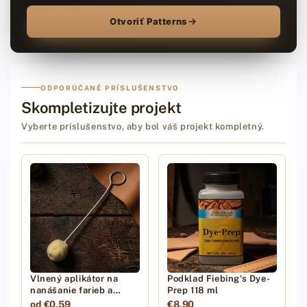
Otvoriť Patterns
ODPORÚČANÉ PRÍSLUŠENSTVO
Skompletizujte projekt
Vyberte príslušenstvo, aby bol váš projekt kompletný.
Vlnený aplikátor na
Podklad Fiebing's Dye-
nanášanie farieb a
Prep 118 ml
chémie
od €0,59
€8,90