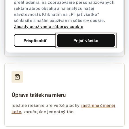
prehliadania, na zobrazovanie personalizovaných
reklám alebo obsahu a na analýzu našej
návštevnosti. Kliknutím na „Prijať všetko“
Renovácia výrobkov
súhlasíte s naším používaním súborov cookie.
Zásady používania súborov cookie
Navrátenie zašlého lesku opotrebovaným
predmetom.
Farby na kožu
Pro Dye skvele maskujú
Prispôsobiť
Prijať všetko
úbytky farby.
Úprava tašiek na mieru
Ideálne riešenie pre veľké plochy
rastlinne činenej
kože
, zaručujúce jednotný tón.