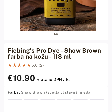
Otvoriť
Otvor
z
1
/
6
médiá
médi
1
2
v
v
modálnom
modá
Fiebing's Pro Dye - Show Brown
okne
okne
farba na kožu - 118 ml
★★★★★
★★★★★
5,0 (2)
€10,90
Bežná
vrátane DPH / ks
cena
Farba:
Show Brown (svetlá výstavná hnedá)