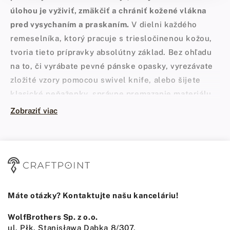
úlohou je vyživiť, zmäkčiť a chrániť kožené vlákna
pred vysychaním a praskaním.
V dielni každého
remeselníka, ktorý pracuje s triesločinenou kožou,
tvoria tieto prípravky absolútny základ. Bez ohľadu
na to, či vyrábate pevné pánske opasky, vyrezávate
zložité vzory pomocou swivel knife, alebo šijete
klasické peňaženky, správne premazanie materiálu
je krok, ktorý nemožno vynechať.
Zobraziť viac
Práca so surovou, nenamastenou kožou pripomína
pokus o ohýbanie starej, na slnku vysušenej vetvy –
pri silnejšom napnutí vlákna jednoducho prasknú so
suchým praskotom. Presne to isté sa deje s kožou, z
ktorej sa časom vyparila vlhkosť a prirodzené tuky.
Máte otázky? Kontaktujte našu kanceláriu!
Olejovanie tu pôsobí ako miazga v mladom strome,
vracia materiálu elasticitu, pružnosť a neuveriteľnú
WolfBrothers Sp. z o.o.
odolnosť voči ohýbaniu a naťahovaniu. Koža, do
ul. Płk. Stanisława Dąbka 8/307,