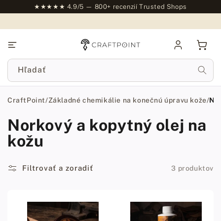
na
★★★★★ 4.9/5 — 800+ recenzií Trusted Shops
obsah
Prihlásiť
Košík
sa
Hľadať
CraftPoint
/
Základné chemikálie na konečnú úpravu kože
/
Nor
Norkový a kopytný olej na
kožu
Filtrovať a zoradiť
3 produktov