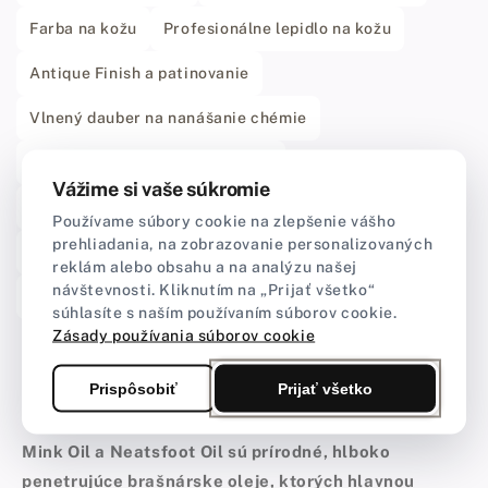
Farba na kožu
Profesionálne lepidlo na kožu
Antique Finish a patinovanie
Vlnený dauber na nanášanie chémie
Odmasťovač na kožu (Deglazer)
Vážime si vaše súkromie
Tokonole a Gum Tragacanth
Používame súbory cookie na zlepšenie vášho
prehliadania, na zobrazovanie personalizovaných
Acrylic Resolene a topcoaty
reklám alebo obsahu a na analýzu našej
návštevnosti. Kliknutím na „Prijať všetko“
Chémia na kožu Fiebing's
Čierna farba na kožu
súhlasíte s naším používaním súborov cookie.
Zásady používania súborov cookie
Mink Oil a Neatsfoot Oil – základy
Prispôsobiť
Prijať všetko
údržby a vyživovania kože
Mink Oil a Neatsfoot Oil sú prírodné, hlboko
penetrujúce brašnárske oleje, ktorých hlavnou