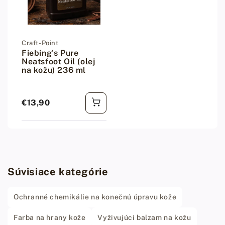
Dodávateľ:
Craft-Point
Fiebing's Pure
Neatsfoot Oil (olej
na kožu) 236 ml
€13,90
Bežná cena
Súvisiace kategórie
Ochranné chemikálie na konečnú úpravu kože
Farba na hrany kože
Vyživujúci balzam na kožu