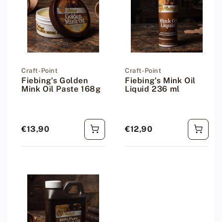
Dodávateľ:
Craft-Point
Dodávateľ:
Craft-Point
Fiebing's Golden
Fiebing's Mink Oil
Mink Oil Paste 168g
Liquid 236 ml
€13,90
€12,90
Bežná cena
Bežná cena